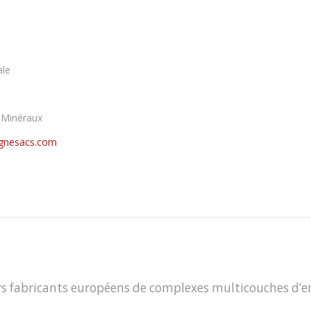
ale
 Minéraux
gnesacs.com
ers fabricants européens de complexes multicouches d’e