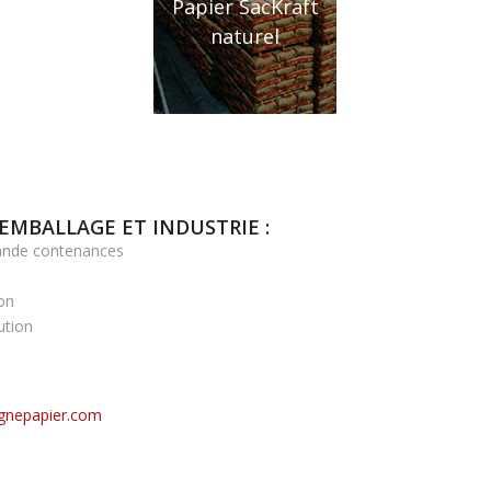
Papier SacKraft
naturel
EMBALLAGE ET INDUSTRIE :
rande contenances
on
ution
nepapier.com