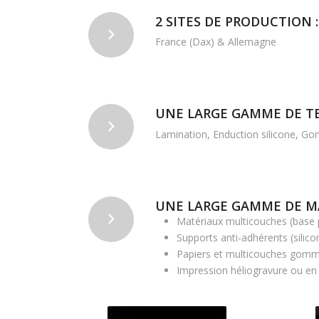
2 SITES DE PRODUCTION :
France (Dax) & Allemagne
UNE LARGE GAMME DE T
Lamination, Enduction silicone, Go
UNE LARGE GAMME DE M
Matériaux multicouches (base p
Supports anti-adhérents (silico
Papiers et multicouches gom
Impression héliogravure ou en 