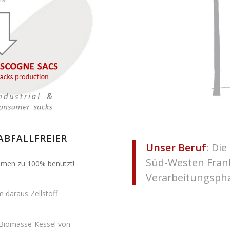
ABFALLFREIER
Unser Beruf
: Di
Süd-Westen Frank
hmen zu 100% benutzt!
Verarbeitungspha
 daraus Zellstoff
 Biomasse-Kessel von