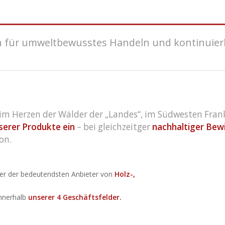
 für umweltbewusstes Handeln und kontinuierli
m Herzen der Wälder der „Landes“, im Südwesten Frank
serer Produkte ein
– bei gleichzeitger
nachhaltiger Bewi
on.
ner der bedeutendsten Anbieter von
Holz-,
nnerhalb
unserer 4 Geschäftsfelder.